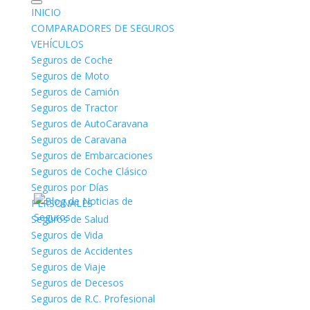
INICIO
COMPARADORES DE SEGUROS
VEHÍCULOS
Seguros de Coche
Seguros de Moto
Seguros de Camión
Una ballena traga a una
Seguros de Tractor
persona en la Patagonia
Seguros de AutoCaravana
Seguros de Caravana
chilena
Seguros de Embarcaciones
Seguros de Coche Clásico
por
Yuri
|
Feb 17, 2025
|
Noticias
|
0 Comentarios
Seguros por Días
PERSONALES
Seguros de Salud
Seguros de Vida
Seguros de Accidentes
Seguros de Viaje
Seguros de Decesos
Seguros de R.C. Profesional