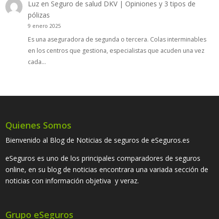
Luz
en
Seguro de salud DKV | Opiniones y 3 tipos de
pólizas
9 enero 2025
Es una aseguradora de segunda o tercera. Colas interminables
en los centros que gestiona, especialistas que acuden una vez
cada…
Quienes Somos
Bienvenido al Blog de Noticias de seguros de eSeguros.es
eSeguros es uno de los principales comparadores de seguros
online, en su blog de noticias encontrara una variada sección de
noticias con información objetiva y veraz.
Grupo eSeguros