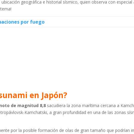
ubicación geográfica e historial sísmico, quien observa con especial 
 tema!
uaciones por fuego
tsunami en Japón?
moto de magnitud 8,8
sacudiera la zona marítima cercana a Kamcha
Petropávlovsk-Kamchatski, a gran profundidad en una de las zonas sí
nte por la posible formación de olas de gran tamaño que podrían i