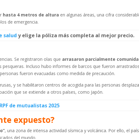
ar
hasta 4 metros de altura
en algunas áreas, una cifra considerab
olos de emergencia.
e salud
y elige la póliza más completa al mejor precio.
ncias. Se registraron olas que
arrasaron parcialmente comunid
ntas pesqueras. Incluso hubo informes de barcos que fueron arrastrado
0 personas fueron evacuadas como medida de precaución.
rusas, y se habilitaron centros de acogida para las personas desplaz
upación que se extiende a otros países, como Japón.
IRPF de mutualistas 2025
nte expuesto?
co”
, una zona de intensa actividad sísmica y volcánica. Por ello, el pa
ticados del mundo.