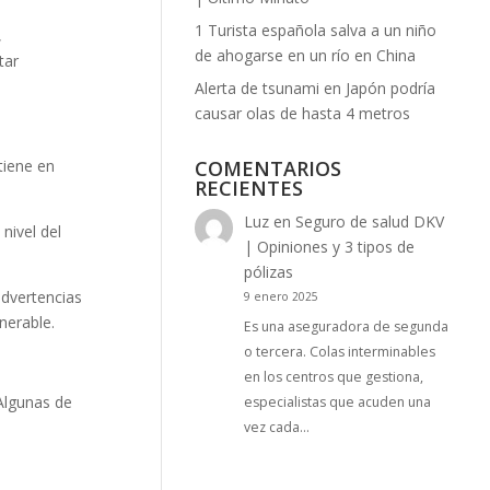
1 Turista española salva a un niño
,
de ahogarse en un río en China
tar
Alerta de tsunami en Japón podría
causar olas de hasta 4 metros
COMENTARIOS
tiene en
RECIENTES
Luz
en
Seguro de salud DKV
nivel del
| Opiniones y 3 tipos de
pólizas
advertencias
9 enero 2025
nerable.
Es una aseguradora de segunda
o tercera. Colas interminables
en los centros que gestiona,
Algunas de
especialistas que acuden una
vez cada…