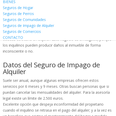
BIENES
Seguros de Hogar
¿Qué es un Seguro de Impago de
Seguros de Perros
Alquiler?
Seguros de Comunidades
Seguros de Impago de Alquiler
Es un servicio legal ofrecido por grupos de corredores de
Seguros de Comercios
seguros con el fin de proteger tu vivienda en el caso de que
CONTACTO
decidas colocarla en alquiler. Este negocio es arriesgado, porque
los inquilinos pueden producir daños al inmueble de forma
inconsciente o no.
Datos del Seguro de Impago de
Alquiler
Suele ser anual, aunque algunas empresas ofrecen estos
servicios por 6 meses y 9 meses. Otras buscan personas que si
puedan cancelar las mensualidades del alquiler. Para la asesoría
legal existe un límite de 2.500 euros.
Excelente opción que despeja inconformidad del propietario
cuando el inquilino se retrasa en el pago del alquiler; y a la vez es