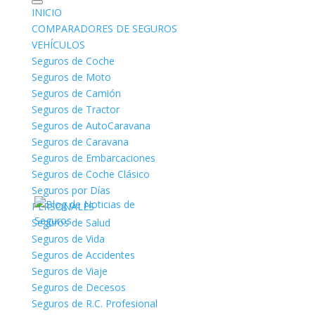
INICIO
COMPARADORES DE SEGUROS
VEHÍCULOS
Seguros de Coche
Seguros de Moto
Seguros de Camión
Qué son los seguros de
Seguros de Tractor
moto
Seguros de AutoCaravana
Seguros de Caravana
por
admin
|
Abr 29, 2020
|
Seguros de Moto
|
0
Seguros de Embarcaciones
Comentarios
Seguros de Coche Clásico
Seguros por Días
PERSONALES
Seguros de Salud
Seguros de Vida
Seguros de Accidentes
Seguros de Viaje
Seguros de Decesos
Seguros de R.C. Profesional