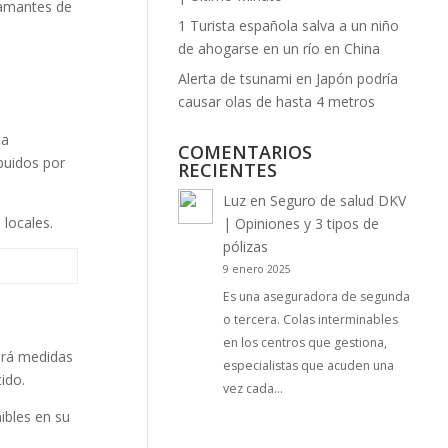
 amantes de
1 Turista española salva a un niño
de ahogarse en un río en China
Alerta de tsunami en Japón podría
causar olas de hasta 4 metros
la
COMENTARIOS
buidos por
RECIENTES
Luz
en
Seguro de salud DKV
 locales.
| Opiniones y 3 tipos de
pólizas
9 enero 2025
Es una aseguradora de segunda
o tercera. Colas interminables
en los centros que gestiona,
ará medidas
especialistas que acuden una
tido.
vez cada…
ibles en su