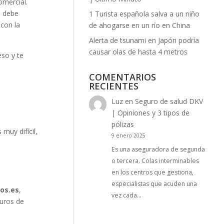
omercial.
e debe
1 Turista española salva a un niño
con la
de ahogarse en un río en China
Alerta de tsunami en Japón podría
causar olas de hasta 4 metros
eso y te
COMENTARIOS
RECIENTES
Luz
en
Seguro de salud DKV
| Opiniones y 3 tipos de
pólizas
muy difícil,
9 enero 2025
Es una aseguradora de segunda
o tercera. Colas interminables
en los centros que gestiona,
especialistas que acuden una
os.es
,
vez cada…
guros de