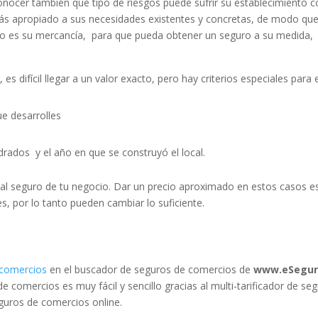
nocer también que tipo de riesgos puede sufrir su establecimiento c
ás apropiado a sus necesidades existentes y concretas, de modo qu
lo es su mercancía, para que pueda obtener un seguro a su medida, 
s difícil llegar a un valor exacto, pero hay criterios especiales para 
ue desarrolles
drados y el año en que se construyó el local.
al seguro de tu negocio. Dar un precio aproximado en estos casos es 
es, por lo tanto pueden cambiar lo suficiente.
 comercios
en el buscador de seguros de comercios de
www.eSegur
e comercios es muy fácil y sencillo gracias al multi-tarificador de se
uros de comercios online.